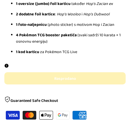
1 oversize (jumbo) foil karticu
također
Hop’s Zacian ex
2 dodatne foil kartice
:
Hop’s Wooloo
i
Hop’s Dubwool
1 foto-naljepnicu
(photo sticker) s motivom Hop i Zacian
4 Pokémon TCG booster paketića
(svaki sadrži 10 karata + 1
osnovnu energiju)
1 kod karticu
za Pokémon TCG Live
Rasprodano
Guaranteed Safe Checkout