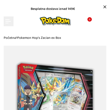
Preskoči
na
Besplatna dostava iznad 149€
sadržaj
0
Početna
Pokemon Hop’s Zacian ex Box