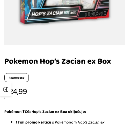
Pokemon Hop’s Zacian ex Box
Rasprodano
Akcijska
€24,99
Otvori
cijena
CIJENA
PO
/
PO
bočnu
JEDINICI
Pokémon TCG: Hop’s Zacian ex Box uključuje:
traku
1 foil promo karticu
s Pokémonom
Hop’s Zacian ex