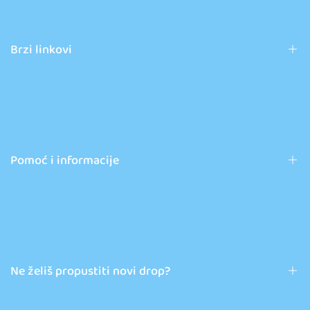
Brzi linkovi
Pokémon proizvodi
Novosti
Kontakt
Pomoć i informacije
Opći uvjeti poslovanja
FAQ
Obrazac za povrat
Ne želiš propustiti novi drop?