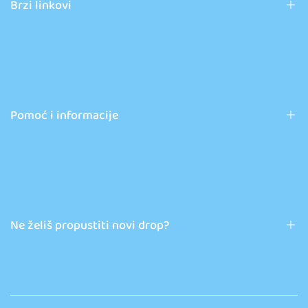
Brzi linkovi
Pokémon proizvodi
Novosti
Kontakt
Pomoć i informacije
Opći uvjeti poslovanja
FAQ
Obrazac za povrat
Ne želiš propustiti novi drop?
Pretplati se i prvi saznaj za nove artikle, ekskluzivne restockove i
specijalne ponude!